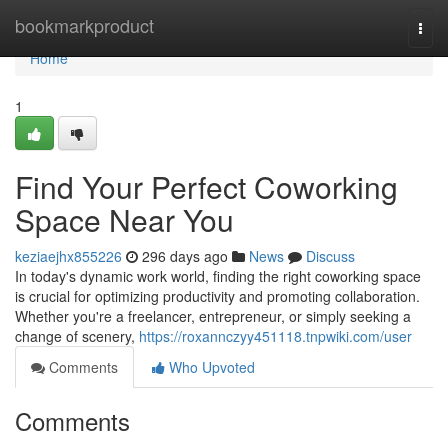
Home
bookmarkproduct
Togg
navi
Home
1
Find Your Perfect Coworking
Space Near You
keziaejhx855226
296 days ago
News
Discuss
In today's dynamic work world, finding the right coworking space
is crucial for optimizing productivity and promoting collaboration.
Whether you're a freelancer, entrepreneur, or simply seeking a
change of scenery,
https://roxannczyy451118.tnpwiki.com/user
Comments
Who Upvoted
Comments