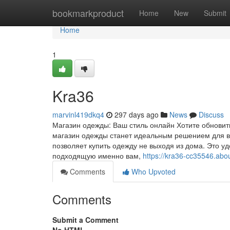
Home
bookmarkproduct
Home
New
Submit
Home
1
Kra36
marvinl419dkq4
297 days ago
News
Discuss
Магазин одежды: Ваш стиль онлайн Хотите обновит
магазин одежды станет идеальным решением для в
позволяет купить одежду не выходя из дома. Это у
подходящую именно вам,
https://kra36-cc35546.ab
Comments
Who Upvoted
Comments
Submit a Comment