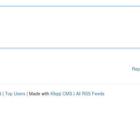
Rep
d
|
Top Users
| Made with
Kliqqi CMS
|
All RSS Feeds