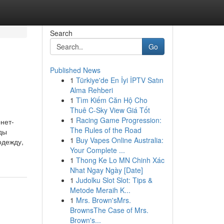
Search
Go
Published News
1
Türkiye'de En İyi İPTV Satın
Alma Rehberi
1
Tìm Kiếm Căn Hộ Cho
Thuê C-Sky View Giá Tốt
1
Racing Game Progression:
нет-
The Rules of the Road
ды
1
Buy Vapes Online Australia:
одежду,
Your Complete ...
1
Thong Ke Lo MN Chinh Xác
Nhat Ngay Ngày [Date]
1
Judolku Slot Slot: Tips &
Metode Meraih K...
1
Mrs. Brown'sMrs.
BrownsThe Case of Mrs.
Brown's...