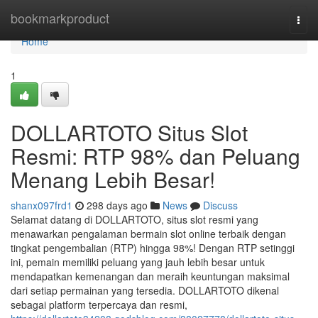
Home
bookmarkproduct
Togg
navi
Home
1
DOLLARTOTO Situs Slot
Resmi: RTP 98% dan Peluang
Menang Lebih Besar!
shanx097frd1
298 days ago
News
Discuss
Selamat datang di DOLLARTOTO, situs slot resmi yang
menawarkan pengalaman bermain slot online terbaik dengan
tingkat pengembalian (RTP) hingga 98%! Dengan RTP setinggi
ini, pemain memiliki peluang yang jauh lebih besar untuk
mendapatkan kemenangan dan meraih keuntungan maksimal
dari setiap permainan yang tersedia. DOLLARTOTO dikenal
sebagai platform terpercaya dan resmi,