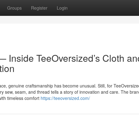
Groups
Register
Login
— Inside TeeOversized’s Cloth an
tion
ce, genuine craftsmanship has become unusual. Still, for TeeOversize
ry sew, seam, and thread tells a story of innovation and care. The bra
with timeless comfort
https://teeoversized.com/