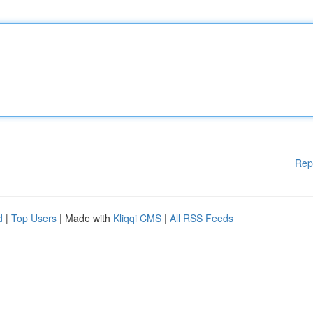
Rep
d
|
Top Users
| Made with
Kliqqi CMS
|
All RSS Feeds