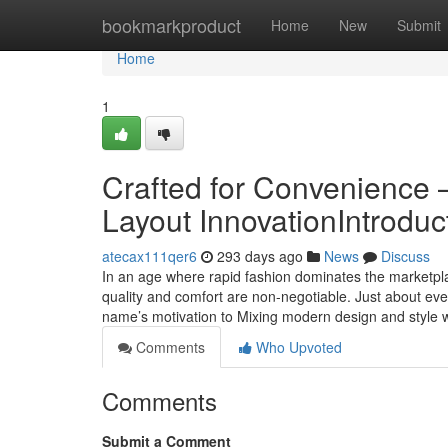
Home
bookmarkproduct
Home
New
Submit
Home
1
Crafted for Convenience 
Layout InnovationIntroduc
atecax111qer6
293 days ago
News
Discuss
In an age where rapid fashion dominates the marketpla
quality and comfort are non-negotiable. Just about eve
name’s motivation to Mixing modern design and style 
Comments
Who Upvoted
Comments
Submit a Comment