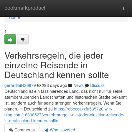
Home
bookmarkproduct
Togg
navi
Home
1
Verkehrsregeln, die jeder
einzelne Reisende in
Deutschland kennen sollte
gerardlail426879
293 days ago
News
Discuss
Deutschland ist ein faszinierendes Land, das nicht nur für seine
atemberaubenden Landschaften und historischen Städte bekannt
ist, sondern auch für seine strengen Verkehrsregeln. Wenn Sie
planen, in Deutschland zu
https://rebeccaxxfu535726.win-
blog.com/18808527/verkehrsregeln-die-jeder-einzelne-reisende-
in-deutschland-kennen-sollte
Comments
Who Upvoted