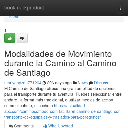
Home
bookmarkproduct
Togg
navi
Home
1
Modalidades de Movimiento
durante la Camino al Camino
de Santiago
mariyahpzon771264
296 days ago
News
Discuss
El Camino de Santiago ofrece una gran amplitud de opciones
para el transporte durante tu aventura. Puedes seleccionar entre
andare, la forma más tradicional, o utilizar medios de acción
como el cohete, el coche o
https://actualidad-
abc.com/caminocomodo-com-facilita-el-camino-de-santiago-con-
transporte-de-equipajes-y-traslados-para-peregrinos/
Comments
Who Upvoted