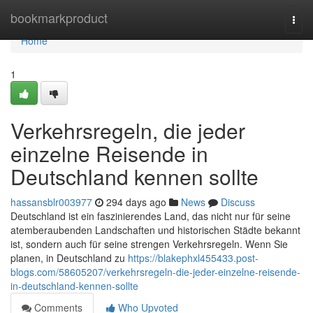
Home
bookmarkproduct
Togg
navi
Home
1
Verkehrsregeln, die jeder
einzelne Reisende in
Deutschland kennen sollte
hassansblr003977
294 days ago
News
Discuss
Deutschland ist ein faszinierendes Land, das nicht nur für seine
atemberaubenden Landschaften und historischen Städte bekannt
ist, sondern auch für seine strengen Verkehrsregeln. Wenn Sie
planen, in Deutschland zu
https://blakephxl455433.post-
blogs.com/58605207/verkehrsregeln-die-jeder-einzelne-reisende-
in-deutschland-kennen-sollte
Comments
Who Upvoted