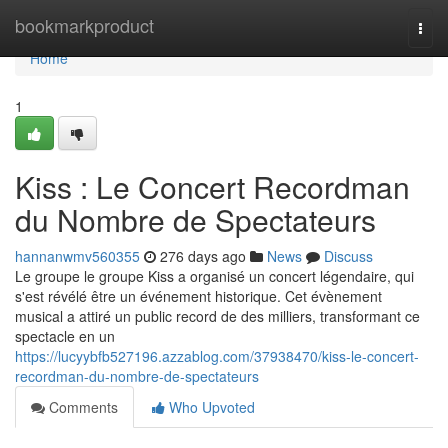
Home
bookmarkproduct
Togg
navi
Home
1
Kiss : Le Concert Recordman
du Nombre de Spectateurs
hannanwmv560355
276 days ago
News
Discuss
Le groupe le groupe Kiss a organisé un concert légendaire, qui
s'est révélé être un événement historique. Cet évènement
musical a attiré un public record de des milliers, transformant ce
spectacle en un
https://lucyybfb527196.azzablog.com/37938470/kiss-le-concert-
recordman-du-nombre-de-spectateurs
Comments
Who Upvoted