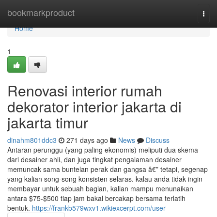
Home
bookmarkproduct
Togg
navi
Home
1
Renovasi interior rumah
dekorator interior jakarta di
jakarta timur
dinahm801ddc3
271 days ago
News
Discuss
Antaran perunggu (yang paling ekonomis) meliputi dua skema
dari desainer ahli, dan juga tingkat pengalaman desainer
memuncak sama buntelan perak dan gangsa â€” tetapi, segenap
yang kalian song-song konsisten selaras. kalau anda tidak ingin
membayar untuk sebuah bagian, kalian mampu menunaikan
antara $75-$500 tiap jam bakal bercakap bersama terlatih
bentuk.
https://frankb579wxv1.wikiexcerpt.com/user