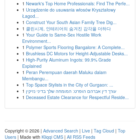
1
Newark's Top Home Professionals: Find The Perfe...
1
Urządzenie do usuwania włosów Kryształowy
Łagod...
1
Construct Your South Asian Family Tree Dig...
1
클린시계, 인테리어의 숨겨진 감각을 더하다
1
Your Guide to Same-Sex Hostile Work
Environment...
1
Polymer Sports Flooring Bangalore: A Complete...
1
Brushless DC Motors for Height-Adjustable Desks...
1
High-Purity Aluminum Ingots: 99.9% Grade
Explained
1
Peran Perempuan daerah Maluku dalam
Membangu...
1
Top Space Stylists in the City of Gurgaon: ...
1
עורך דין אברהם הופרט: המומחה שלך בדיני נזיקין
1
Deceased Estate Clearance for Respectful Reside...
Copyright © 2026 |
Advanced Search
|
Live
|
Tag Cloud
|
Top
Users
| Made with
Kliqqi CMS
|
All RSS Feeds