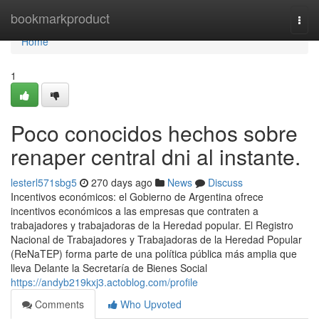
Home
bookmarkproduct
Togg
navi
Home
1
Poco conocidos hechos sobre
renaper central dni al instante.
lesterl571sbg5
270 days ago
News
Discuss
Incentivos económicos: el Gobierno de Argentina ofrece
incentivos económicos a las empresas que contraten a
trabajadores y trabajadoras de la Heredad popular. El Registro
Nacional de Trabajadores y Trabajadoras de la Heredad Popular
(ReNaTEP) forma parte de una política pública más amplia que
lleva Delante la Secretaría de Bienes Social
https://andyb219kxj3.actoblog.com/profile
Comments
Who Upvoted