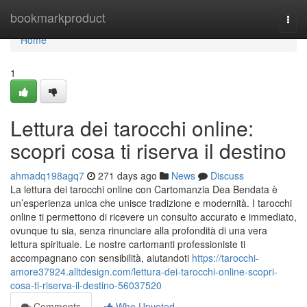
Home
bookmarkproduct
Togg
navi
Home
1
Lettura dei tarocchi online:
scopri cosa ti riserva il destino
ahmadq198agq7
271 days ago
News
Discuss
La lettura dei tarocchi online con Cartomanzia Dea Bendata è
un’esperienza unica che unisce tradizione e modernità. I tarocchi
online ti permettono di ricevere un consulto accurato e immediato,
ovunque tu sia, senza rinunciare alla profondità di una vera
lettura spirituale. Le nostre cartomanti professioniste ti
accompagnano con sensibilità, aiutandoti
https://tarocchi-
amore37924.alltdesign.com/lettura-dei-tarocchi-online-scopri-
cosa-ti-riserva-il-destino-56037520
Comments
Who Upvoted