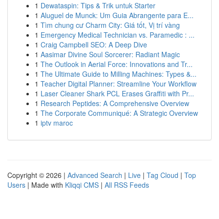
1
Dewataspin: Tips & Trik untuk Starter
1
Aluguel de Munck: Um Guia Abrangente para E...
1
Tìm chung cư Charm City: Giá tốt, Vị trí vàng
1
Emergency Medical Technician vs. Paramedic : ...
1
Craig Campbell SEO: A Deep Dive
1
Aasimar Divine Soul Sorcerer: Radiant Magic
1
The Outlook in Aerial Force: Innovations and Tr...
1
The Ultimate Guide to Milling Machines: Types &...
1
Teacher Digital Planner: Streamline Your Workflow
1
Laser Cleaner Shark PCL Erases Graffiti with Pr...
1
Research Peptides: A Comprehensive Overview
1
The Corporate Communiqué: A Strategic Overview
1
iptv maroc
Copyright © 2026 |
Advanced Search
|
Live
|
Tag Cloud
|
Top
Users
| Made with
Kliqqi CMS
|
All RSS Feeds