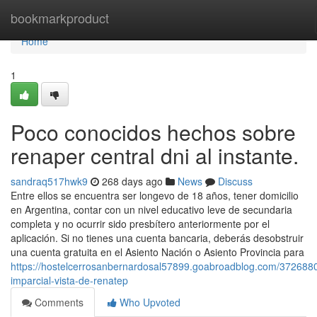
Home
bookmarkproduct
Home
1
Poco conocidos hechos sobre
renaper central dni al instante.
sandraq517hwk9
268 days ago
News
Discuss
Entre ellos se encuentra ser longevo de 18 años, tener domicilio
en Argentina, contar con un nivel educativo leve de secundaria
completa y no ocurrir sido presbítero anteriormente por el
aplicación. Si no​ tienes una cuenta bancaria, deberás desobstruir
una cuenta ​gratuita en el Asiento Nación o Asiento Provincia para
https://hostelcerrosanbernardosal57899.goabroadblog.com/372688
imparcial-vista-de-renatep
Comments
Who Upvoted