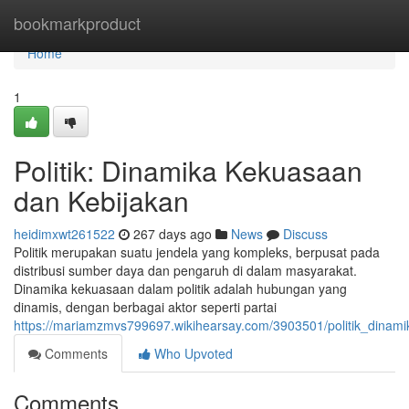
Home
bookmarkproduct
Home
1
Politik: Dinamika Kekuasaan
dan Kebijakan
heidimxwt261522
267 days ago
News
Discuss
Politik merupakan suatu jendela yang kompleks, berpusat pada
distribusi sumber daya dan pengaruh di dalam masyarakat.
Dinamika kekuasaan dalam politik adalah hubungan yang
dinamis, dengan berbagai aktor seperti partai
https://mariamzmvs799697.wikihearsay.com/3903501/politik_dina
Comments
Who Upvoted
Comments