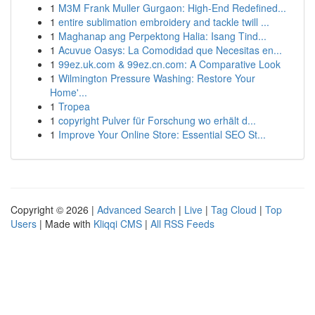
1
M3M Frank Muller Gurgaon: High-End Redefined...
1
entire sublimation embroidery and tackle twill ...
1
Maghanap ang Perpektong Halia: Isang Tind...
1
Acuvue Oasys: La Comodidad que Necesitas en...
1
99ez.uk.com & 99ez.cn.com: A Comparative Look
1
Wilmington Pressure Washing: Restore Your
Home'...
1
Tropea
1
copyright Pulver für Forschung wo erhält d...
1
Improve Your Online Store: Essential SEO St...
Copyright © 2026 |
Advanced Search
|
Live
|
Tag Cloud
|
Top
Users
| Made with
Kliqqi CMS
|
All RSS Feeds