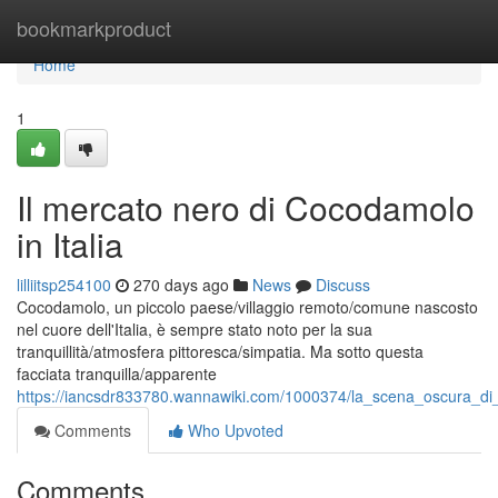
Home
bookmarkproduct
Home
1
Il mercato nero di Cocodamolo
in Italia
lilliitsp254100
270 days ago
News
Discuss
Cocodamolo, un piccolo paese/villaggio remoto/comune nascosto
nel cuore dell'Italia, è sempre stato noto per la sua
tranquillità/atmosfera pittoresca/simpatia. Ma sotto questa
facciata tranquilla/apparente
https://iancsdr833780.wannawiki.com/1000374/la_scena_oscura_di_
Comments
Who Upvoted
Comments