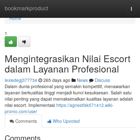
Home
bookmarkproduct
Togg
navi
Home
1
Mengintegrasikan Nilai Escort
dalam Layanan Profesional
lexiedegj377734
265 days ago
News
Discuss
Dalam dunia profesional yang semakin kompetitif, menawarkan
layanan berkualitas tinggi menjadi kunci kesuksesan. Salah satu
nilai penting yang dapat memaksimalkan kualitas layanan adalah
nilai escort. Implementasi
https://agnestfsk571412.wiki-
promo.com/user
Comments
Who Upvoted
Comments