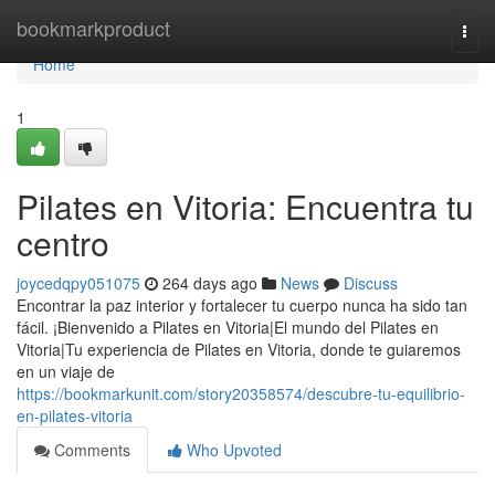
Home
bookmarkproduct
Togg
navi
Home
1
Pilates en Vitoria: Encuentra tu
centro
joycedqpy051075
264 days ago
News
Discuss
Encontrar la paz interior y fortalecer tu cuerpo nunca ha sido tan
fácil. ¡Bienvenido a Pilates en Vitoria|El mundo del Pilates en
Vitoria|Tu experiencia de Pilates en Vitoria, donde te guiaremos
en un viaje de
https://bookmarkunit.com/story20358574/descubre-tu-equilibrio-
en-pilates-vitoria
Comments
Who Upvoted