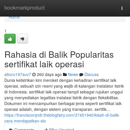
Home
bookmarkproduct
Togg
navi
Home
1
Rahasia di Balik Popularitas
sertifikat laik operasi
altonv197suv7
260 days ago
News
Discuss
Dunia kelistrikan kini meroket dengan kehadiran sertifikat laik
operasi, sebuah izin resmi yang wajib di kalangan instalator listrik
di Indonesia. sertifikat laik operasi tampil sebagai rujukan unggul
yang menyediakan legalitas instalasi listrik dengan fleksibilitas.
Dokumen ini mencampurkan berbagai jenis seperti sertifikat laik
operasi adalah, dengan sistem yang transparan. sertifik...
https://francisconjndr.theblogfairy.com/37451940/kisah-di-balik-
cara-mendapatkan-slo
Comments
Who Upvoted