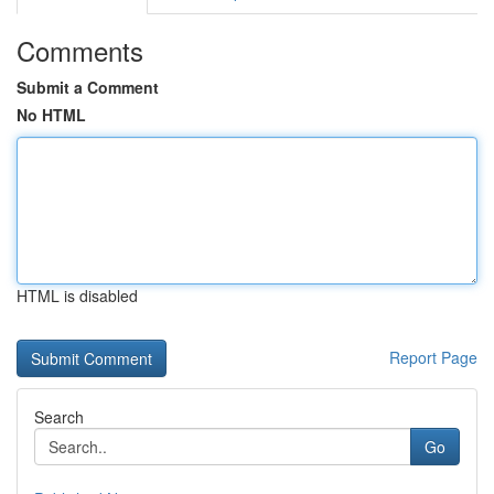
Comments
Submit a Comment
No HTML
HTML is disabled
Report Page
Search
Go