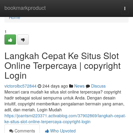
Home
bookmarkproduct
Togg
navi
Home
1
Langkah Cepat Ke Situs Slot
Online Terpercaya | copyright
Login
victorolbc572844
244 days ago
News
Discuss
Mencari cara mudah ke situs slot online terpercaya? copyright
hadir sebagai solusi sempurna untuk Anda. Dengan desain
intuitif, copyright memberikan pengalaman bermain yang aman,
adil, dan meriah. Login Mudah
https://joantsmi223371.activablog.com/37902869/langkah-cepat-
ke-situs-slot-online-terpercaya-copyright-login
Comments
Who Upvoted