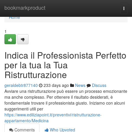
Home
bookmarkproduct
Togg
navi
Home
1
Indica il Professionista Perfetto
per la tua la Tua
Ristrutturazione
geraldebtr877140
233 days ago
News
Discuss
Avviare una ristrutturazione può essere un processo emozionante
ma anche complesso. Per ottenere il risultato desiderati, è
fondamentale trovare il professionista giusto. Iniziamo con alcuni
suggerimenti utili per
https://www.ediliziapoint.it/preventivi/ristrutturazione-
appartamento/Medicina
Comments
Who Upvoted