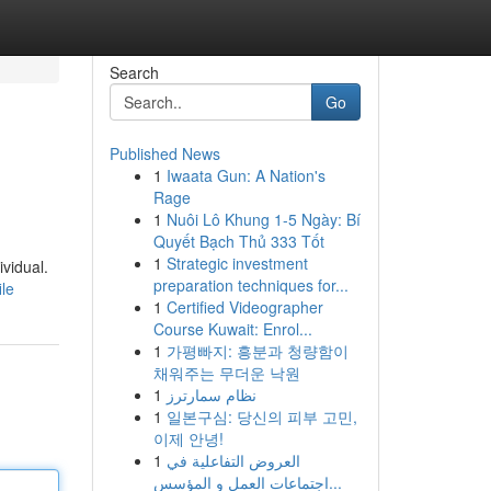
Search
Go
Published News
1
Iwaata Gun: A Nation's
Rage
1
Nuôi Lô Khung 1-5 Ngày: Bí
Quyết Bạch Thủ 333 Tốt
1
Strategic investment
ividual.
preparation techniques for...
ile
1
Certified Videographer
Course Kuwait: Enrol...
1
가평빠지: 흥분과 청량함이
채워주는 무더운 낙원
1
نظام سمارترز
1
일본구심: 당신의 피부 고민,
이제 안녕!
1
العروض التفاعلية في
اجتماعات العمل و المؤسس...