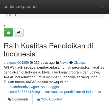
Home
bookmarkproduct
Togg
navi
Home
1
Raih Kualitas Pendidikan di
Indonesia
craigsecj004359
235 days ago
News
Discuss
AKPAS hadir sebagai pemberantasan untuk mewujudkan kualitas
pendidikan di Indonesia. Melalui berbagai program dan upaya,
AKPAS berkomitmen untuk membantu pendidikan yang unggul.
Tujuan utama AKPAS adalah mewujudkan
https://deborahzbwg891889.bloggin-
ads.com/60868418/tingkatkan-kualitas-pendidikan-di-indonesia
Comments
Who Upvoted