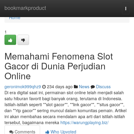
Home
bookmarkproduct
Togg
navi
Home
1
Memahami Fenomena Slot
Gacor di Dunia Perjudian
Online
geronimok999qhz9
234 days ago
News
Discuss
Di era digital saat ini, permainan slot online telah menjadi salah
satu hiburan favorit bagi banyak orang, terutama di Indonesia.
Istilah-istilah seperti **slot gacor**, **link gacor**, **situs gacor**,
dan **rtp gacor** sering muncul dalam komunitas pemain. Artikel
ini akan membahas secara mendalam apa arti dari istilah-istilah
tersebut, bagaimana mereka
https://warungplaying.biz/
Comments
Who Upvoted