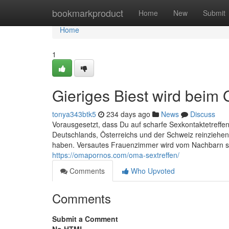
Home
bookmarkproduct
Home
New
Submit
Home
1
Gieriges Biest wird bei
tonya343btk5
234 days ago
News
Discuss
Vorausgesetzt, dass Du auf scharfe Sexkontaktetreffen s
Deutschlands, Österreichs und der Schweiz reinziehen
haben. Versautes Frauenzimmer wird vom Nachbarn sch
https://omapornos.com/oma-sextreffen/
Comments
Who Upvoted
Comments
Submit a Comment