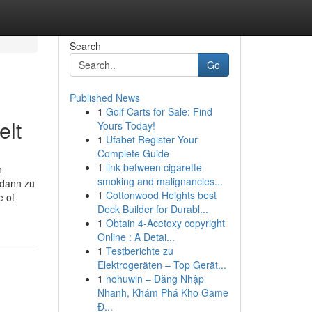
Search
Go
Published News
1
Golf Carts for Sale: Find
elt
Yours Today!
1
Ufabet Register Your
Complete Guide
1
link between cigarette
n
smoking and malignancies...
 dann zu
1
Cottonwood Heights best
e of
Deck Builder for Durabl...
1
Obtain 4-Acetoxy copyright
Online : A Detai...
1
Testberichte zu
Elektrogeräten – Top Gerät...
1
nohuwin – Đăng Nhập
Nhanh, Khám Phá Kho Game
Đ...