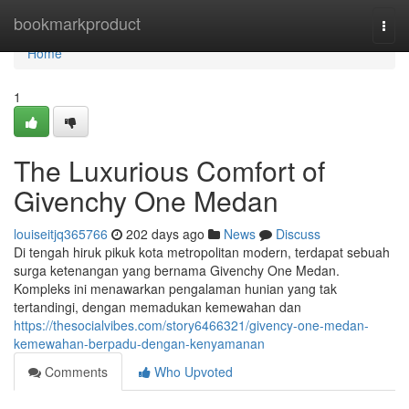
Home
bookmarkproduct
Togg
navi
Home
1
The Luxurious Comfort of
Givenchy One Medan
louiseitjq365766
202 days ago
News
Discuss
Di tengah hiruk pikuk kota metropolitan modern, terdapat sebuah
surga ketenangan yang bernama Givenchy One Medan.
Kompleks ini menawarkan pengalaman hunian yang tak
tertandingi, dengan memadukan kemewahan dan
https://thesocialvibes.com/story6466321/givency-one-medan-
kemewahan-berpadu-dengan-kenyamanan
Comments
Who Upvoted