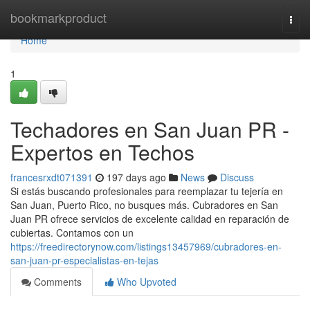
Home
bookmarkproduct
Togg
navi
Home
1
Techadores en San Juan PR -
Expertos en Techos
francesrxdt071391
197 days ago
News
Discuss
Si estás buscando profesionales para reemplazar tu tejería en
San Juan, Puerto Rico, no busques más. Cubradores en San
Juan PR ofrece servicios de excelente calidad en reparación de
cubiertas. Contamos con un
https://freedirectorynow.com/listings13457969/cubradores-en-
san-juan-pr-especialistas-en-tejas
Comments
Who Upvoted