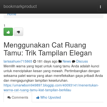
Home
bookmarkproduct
Togg
navi
Home
1
Menggunakan Cat Ruang
Tamu: Trik Tampilan Elegan
larissahuev715865
181 days ago
News
Discuss
Memilih warna yang tepat untuk ruang tamu Anda adalah kunci
untuk menciptakan kesan yang mewah. Pertimbangkan dengan
seksama palet warna yang akan merefleksikan gaya pribadi Anda
dan mengagungkan tampilan keseluruhan.
https://umarwbom949897.bloggip.com/40093141/menentukan-
warna-cat-ruang-tamu-kiat-tampilan-berkilau
Comments
Who Upvoted