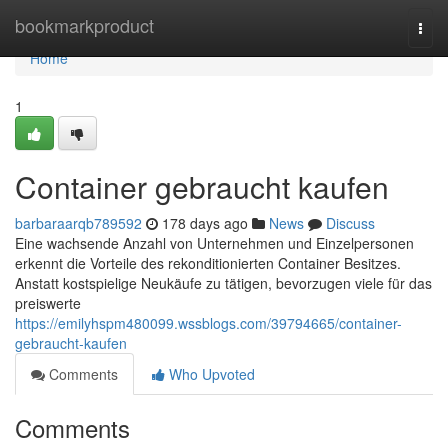
Home
bookmarkproduct
Togg
navi
Home
1
Container gebraucht kaufen
barbaraarqb789592
178 days ago
News
Discuss
Eine wachsende Anzahl von Unternehmen und Einzelpersonen
erkennt die Vorteile des rekonditionierten Container Besitzes.
Anstatt kostspielige Neukäufe zu tätigen, bevorzugen viele für das
preiswerte
https://emilyhspm480099.wssblogs.com/39794665/container-
gebraucht-kaufen
Comments
Who Upvoted
Comments