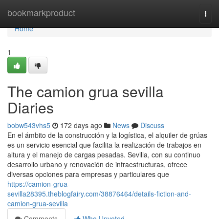
Home
bookmarkproduct
Togg
navi
Home
1
The camion grua sevilla
Diaries
bobw543vhs5
172 days ago
News
Discuss
En el ámbito de la construcción y la logística, el alquiler de grúas
es un servicio esencial que facilita la realización de trabajos en
altura y el manejo de cargas pesadas. Sevilla, con su continuo
desarrollo urbano y renovación de infraestructuras, ofrece
diversas opciones para empresas y particulares que
https://camion-grua-
sevilla28395.theblogfairy.com/38876464/details-fiction-and-
camion-grua-sevilla
Comments
Who Upvoted