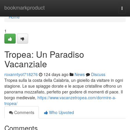
Home
bookmarkproduct
Togg
navi
Home
1
Tropea: Un Paradiso
Vacanziale
roxanntyot718276
124 days ago
News
Discuss
Tropea sulla la costa della Calabria, un gioiello da visitare in ogni
stagione. Le sue spiagge dorate e le acque cristalline offrono un
panorama mozzafiato, perfetto per godere di momenti di pace. Il
borgo medievale,
https://www.vacanzetropea.com/dormire-a-
tropea/
Comments
Who Upvoted
Comments