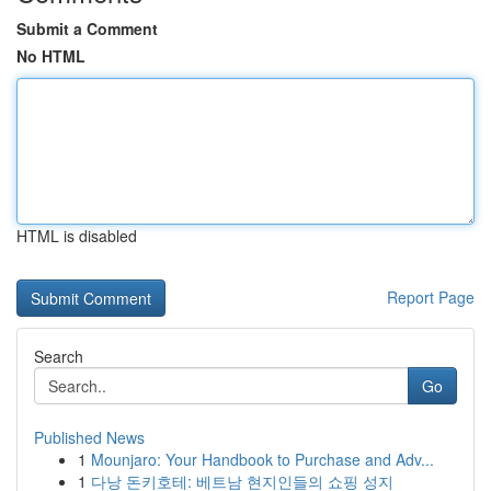
Submit a Comment
No HTML
HTML is disabled
Report Page
Search
Go
Published News
1
Mounjaro: Your Handbook to Purchase and Adv...
1
다낭 돈키호테: 베트남 현지인들의 쇼핑 성지