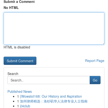
Submit a Comment
No HTML
HTML is disabled
Report Page
Search
Go
Published News
1
{Wowslot168: Our History and Aspiration
1
加州律师精选：洛杉矶华人法律专业人士指南
1
24club