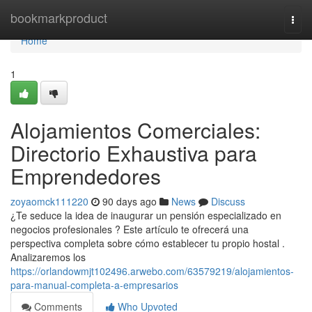
Home
bookmarkproduct
Togg
navi
Home
1
Alojamientos Comerciales:
Directorio Exhaustiva para
Emprendedores
zoyaomck111220
90 days ago
News
Discuss
¿Te seduce la idea de inaugurar un pensión especializado en
negocios profesionales ? Este artículo te ofrecerá una
perspectiva completa sobre cómo establecer tu propio hostal .
Analizaremos los
https://orlandowmjt102496.arwebo.com/63579219/alojamientos-
para-manual-completa-a-empresarios
Comments
Who Upvoted