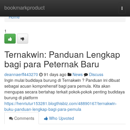
Home
bookmarkproduct
Togg
navi
Home
1
Ternakwin: Panduan Lengkap
bagi para Peternak Baru
deannaerff443270
91 days ago
News
Discuss
Ingin mulai budidaya burung di Ternakwin ? Panduan ini dibuat
sebagai acuan komprehensif bagi para pemula. Kita akan
mengupas secara bertahap terkait pokok-pokok penting budidaya
burung di platform
https://henriutur153281.blogthisbiz.com/48890167/ternakwin-
buku-panduan-lengkap-bagi-para-pemula
Comments
Who Upvoted