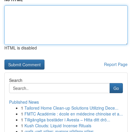
HTML is disabled
Report Page
Search
Go
Published News
1
Tailored Home Clean-up Solutions Utilizing Dece...
1
FMTC Académie : école en médecine chinoise et a...
1
Tillgängliga bostäder i Avesta – Hitta ditt drö...
1
Kush Clouds: Liquid Incense Rituals
1
ভেলকি এজেন্ট তালিকা: বাংলাদেশে অফিসিয়াল তালিকা