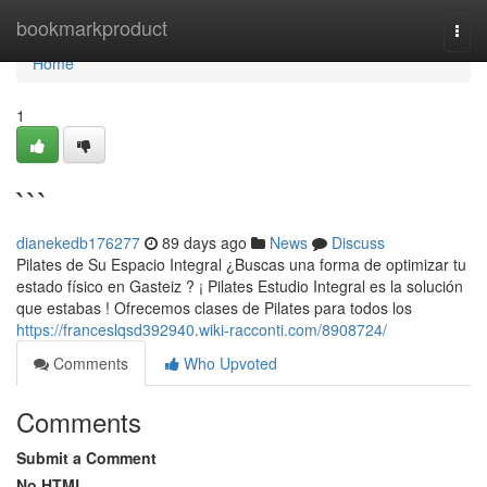
Home
bookmarkproduct
Togg
navi
Home
1
```
dianekedb176277
89 days ago
News
Discuss
Pilates de Su Espacio Integral ¿Buscas una forma de optimizar tu
estado físico en Gasteiz ? ¡ Pilates Estudio Integral es la solución
que estabas ! Ofrecemos clases de Pilates para todos los
https://franceslqsd392940.wiki-racconti.com/8908724/
Comments
Who Upvoted
Comments
Submit a Comment
No HTML