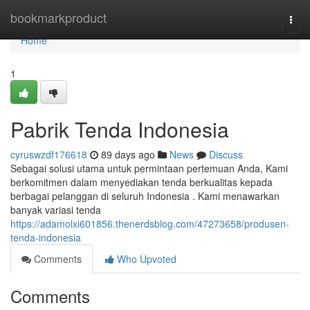
Home
bookmarkproduct
Togg
navi
Home
1
Pabrik Tenda Indonesia
cyruswzdf176618
89 days ago
News
Discuss
Sebagai solusi utama untuk permintaan pertemuan Anda, Kami
berkomitmen dalam menyediakan tenda berkualitas kepada
berbagai pelanggan di seluruh Indonesia . Kami menawarkan
banyak variasi tenda
https://adamolxi601856.thenerdsblog.com/47273658/produsen-
tenda-indonesia
Comments
Who Upvoted
Comments