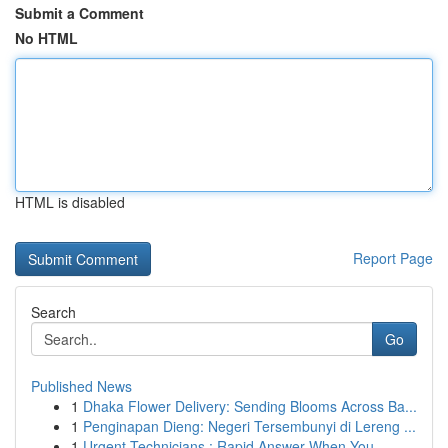
Submit a Comment
No HTML
HTML is disabled
Report Page
Search
Go
Published News
1
Dhaka Flower Delivery: Sending Blooms Across Ba...
1
Penginapan Dieng: Negeri Tersembunyi di Lereng ...
1
Urgent Technicians : Rapid Answer When You