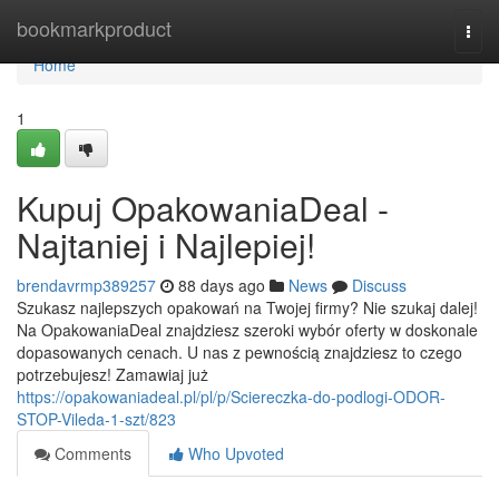
Home
bookmarkproduct
Togg
navi
Home
1
Kupuj OpakowaniaDeal -
Najtaniej i Najlepiej!
brendavrmp389257
88 days ago
News
Discuss
Szukasz najlepszych opakowań na Twojej firmy? Nie szukaj dalej!
Na OpakowaniaDeal znajdziesz szeroki wybór oferty w doskonale
dopasowanych cenach. U nas z pewnością znajdziesz to czego
potrzebujesz! Zamawiaj już
https://opakowaniadeal.pl/pl/p/Sciereczka-do-podlogi-ODOR-
STOP-Vileda-1-szt/823
Comments
Who Upvoted