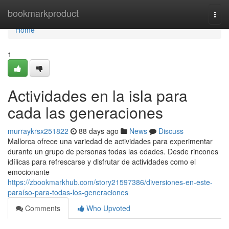
Home
bookmarkproduct
Togg
navi
Home
1
Actividades en la isla para
cada las generaciones
murraykrsx251822
88 days ago
News
Discuss
Mallorca ofrece una variedad de actividades para experimentar
durante un grupo de personas todas las edades. Desde rincones
idílicas para refrescarse y disfrutar de actividades como el
emocionante
https://zbookmarkhub.com/story21597386/diversiones-en-este-
paraíso-para-todas-los-generaciones
Comments
Who Upvoted