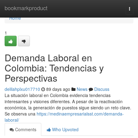
Home
bookmarkproduct
Togg
navi
Home
1
Demanda Laboral en
Colombia: Tendencias y
Perspectivas
delilahplxu017710
89 days ago
News
Discuss
La situación laboral en Colombia evidencia tendencias
interesantes y visiones diferentes. A pesar de la reactivación
económica, la generación de puestos sigue siendo un reto clave.
Se observa una
https://medinaempresarialsst.com/demanda-
laboral/
Comments
Who Upvoted