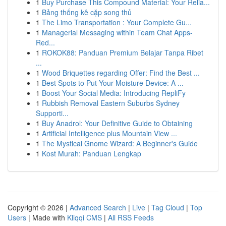
1
Buy Purchase This Compound Material: Your Relia...
1
Bảng thống kê cặp song thủ
1
The Limo Transportation : Your Complete Gu...
1
Managerial Messaging within Team Chat Apps-
Red...
1
ROKOK88: Panduan Premium Belajar Tanpa Ribet
...
1
Wood Briquettes regarding Offer: Find the Best ...
1
Best Spots to Put Your Moisture Device: A ...
1
Boost Your Social Media: Introducing RepliFy
1
Rubbish Removal Eastern Suburbs Sydney
Supporti...
1
Buy Anadrol: Your Definitive Guide to Obtaining
1
Artificial Intelligence plus Mountain View ...
1
The Mystical Gnome Wizard: A Beginner's Guide
1
Kost Murah: Panduan Lengkap
Copyright © 2026 |
Advanced Search
|
Live
|
Tag Cloud
|
Top
Users
| Made with
Kliqqi CMS
|
All RSS Feeds