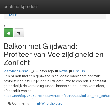
Home
bookmarkproduct
Home
1
Balkon met Glijdwand:
Profiteer van Veelzijdigheid en
Zonlicht
joanvmcr346623
89 days ago
News
Discuss
Een balkon met een glijdwand is de ideale manier om optimale
flexibiliteit en natuurlijk licht in uw leefruimte te creëren. Het maakt
gemakkelijk de verbinding tussen binnen en het terras versteken,
afhankelijk van de
https://ianhftq794050.robhasawiki.com/12169983/balkon_met_schuifw
Comments
Who Upvoted