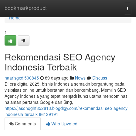
Home
bookmarkproduct
Togg
navi
Home
1
Rekomendasi SEO Agency
Indonesia Terbaik
haarisgxdl506845
89 days ago
News
Discuss
Di era digital 2025, bisnis Indonesia semakin bergantung pada
visibilitas online untuk bertahan dan berkembang. Memilih SEO
Agency Indonesia yang tepat menjadi kunci utama mendominasi
halaman pertama Google dan Bing,
https://jasonqghf852613.blogdigy.com/rekomendasi-seo-agency-
indonesia-terbaik-66129191
Comments
Who Upvoted