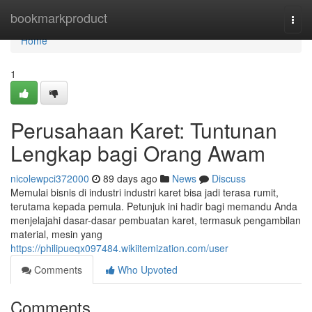
Home
bookmarkproduct
Togg
navi
Home
1
Perusahaan Karet: Tuntunan
Lengkap bagi Orang Awam
nicolewpci372000
89 days ago
News
Discuss
Memulai bisnis di industri industri karet bisa jadi terasa rumit,
terutama kepada pemula. Petunjuk ini hadir bagi memandu Anda
menjelajahi dasar-dasar pembuatan karet, termasuk pengambilan
material, mesin yang
https://philipueqx097484.wikiitemization.com/user
Comments
Who Upvoted
Comments