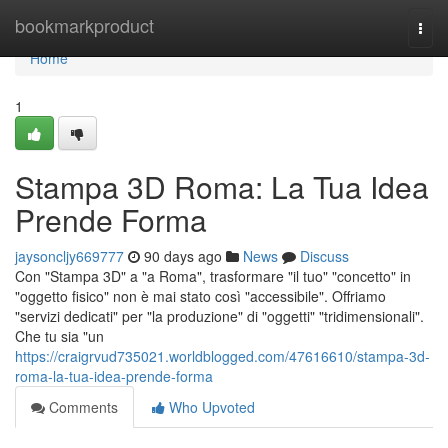
Home
bookmarkproduct
Togg
navi
Home
1
Stampa 3D Roma: La Tua Idea
Prende Forma
jaysoncljy669777
90 days ago
News
Discuss
Con "Stampa 3D" a "a Roma", trasformare "il tuo" "concetto" in
"oggetto fisico" non è mai stato così "accessibile". Offriamo
"servizi dedicati" per "la produzione" di "oggetti" "tridimensionali".
Che tu sia "un
https://craigrvud735021.worldblogged.com/47616610/stampa-3d-
roma-la-tua-idea-prende-forma
Comments
Who Upvoted