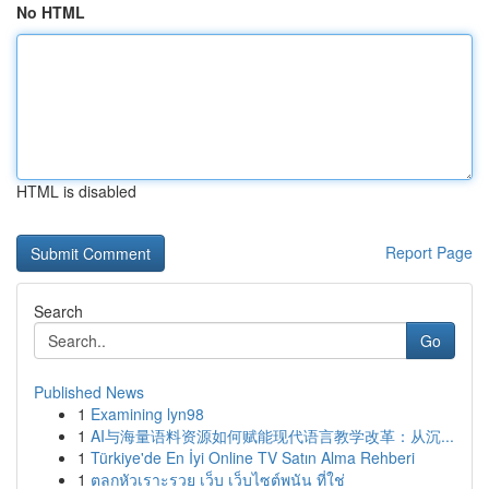
No HTML
HTML is disabled
Report Page
Search
Go
Published News
1
Examining lyn98
1
AI与海量语料资源如何赋能现代语言教学改革：从沉...
1
Türkiye'de En İyi Online TV Satın Alma Rehberi
1
ตลกหัวเราะรวย เว็บ เว็บไซต์พนัน ที่ใช่