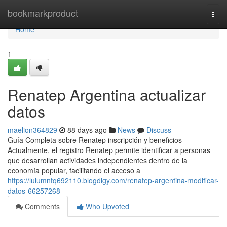
Home
bookmarkproduct
Togg
navi
Home
1
Renatep Argentina actualizar
datos
maelion364829
88 days ago
News
Discuss
Guía Completa sobre Renatep inscripción y beneficios
Actualmente, el registro Renatep permite identificar a personas
que desarrollan actividades independientes dentro de la
economía popular, facilitando el acceso a
https://lulumntq692110.blogdigy.com/renatep-argentina-modificar-
datos-66257268
Comments
Who Upvoted