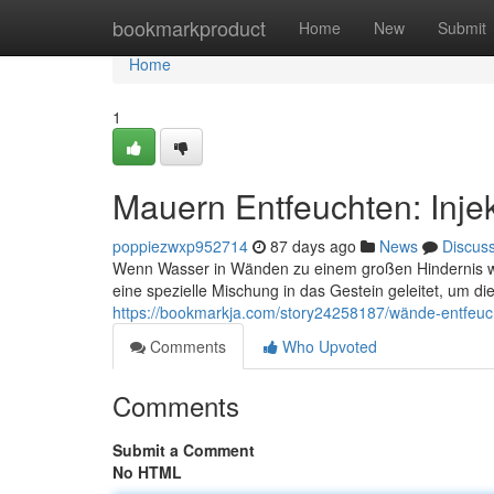
Home
bookmarkproduct
Home
New
Submit
Home
1
Mauern Entfeuchten: Inje
poppiezwxp952714
87 days ago
News
Discus
Wenn Wasser in Wänden zu einem großen Hindernis wird
eine spezielle Mischung in das Gestein geleitet, um 
https://bookmarkja.com/story24258187/wände-entfeuch
Comments
Who Upvoted
Comments
Submit a Comment
No HTML