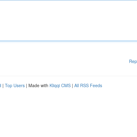
Rep
d
|
Top Users
| Made with
Kliqqi CMS
|
All RSS Feeds