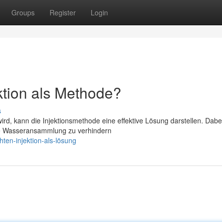
Groups
Register
Login
ktion als Methode?
s
, kann die Injektionsmethode eine effektive Lösung darstellen. Dabei
die Wasseransammlung zu verhindern
ten-injektion-als-lösung