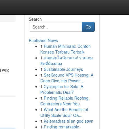
Search
Go
Published News
1
Rumah Minimalis: Contoh
Konsep Terbaru Terbaik
1
เกมออนไลน์มาแรง! รวมเกม
ฮิตที่ต้องลอง
1
Sustainable Journeys
 wird
1
SiteGround VPS Hosting: A
Deep Dive into Power ...
1
Cyclorpine for Sale: A
Problematic Deal?
1
Finding Reliable Roofing
Contractors Near You
1
What Are the Benefits of
Utility Scale Solar O&...
1
Kølemadras til en god søvn
1
Finding remarkable