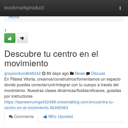
Home
bookmarkproduct
Togg
navi
Home
1
Descubre tu centro en el
movimiento
graysonkvcd646242
89 days ago
News
Discuss
En Pilates Vitoria, creamos/construimos/fomentamos un espacio
donde puedes conectar/unir/integrar con tu cuerpo a través del
movimiento. Nuestras clases dinámicas/fluidas/eficaces, guiadas
por instructores
https://tasneemumgs432488.onesmablog.com/encuentra-tu-
centro-en-el-movimiento-82492963
Comments
Who Upvoted