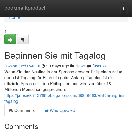
Home
bookmarkproduct
Togg
navi
Home
1
Beginnen Sie mit Tagalog
lawsonjmcd154070
90 days ago
News
Discuss
Wenn Sie das Neuling in der Sprache des/der Philippinen seine,
dann ist Tagalog für Euch ein guter Anfang. Tagalog ist die
offizielle Sprache in den Philippinen und wird von über 18
Millionen Menschen gesprochen.
https://janexeki713768.oblogation.com/39946663/einführung-ins-
tagalog
Comments
Who Upvoted
Comments