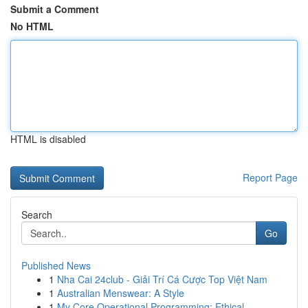
Submit a Comment
No HTML
HTML is disabled
Report Page
Search
Go
Published News
1
Nha Cai 24club - Giải Trí Cá Cược Top Việt Nam
1
Australian Menswear: A Style
1
My Core Operational Programming: Ethical