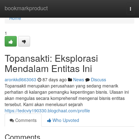
Home
bookmarkproduct
Togg
navi
Home
1
Topansakti: Eksplorasi
Mendalam Entitas Ini
aronkkdl663063
87 days ago
News
Discuss
Topansakti merupakan perusahaan yang sedang menarik
perhatian di kalangan pemangku kepentingan bisnis. Ulasan ini
akan mengulas secara komprehensif mengenai bisnis entitas
tersebut. Kami akan menelusuri sejarah
https://tedcviy190330.blogchaat.com/profile
Comments
Who Upvoted
Comments