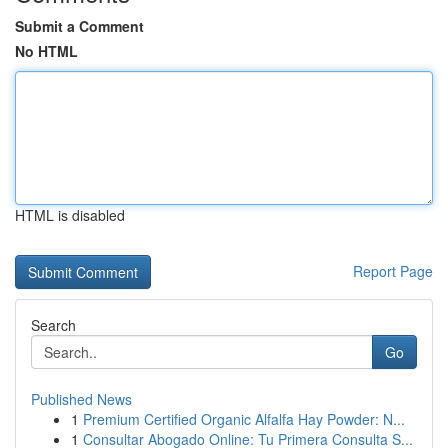
Submit a Comment
No HTML
HTML is disabled
Report Page
Search
Go
Published News
1
Premium Certified Organic Alfalfa Hay Powder: N...
1
Consultar Abogado Online: Tu Primera Consulta S...