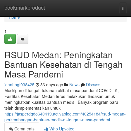
Home
bookmarkproduct
Togg
navi
Home
1
RSUD Medan: Peningkatan
Bantuan Kesehatan di Tengah
Masa Pandemi
joanhbgf938425
86 days ago
News
Discuss
Meskipun di tengah tekanan akibat masa pandemi COVID-19,
Fasilitas Kesehatan Medan terus melakukan tindakan untuk
meningkatkan kualitas bantuan medis . Banyak program baru
telah diimplementasikan untuk
https://jasperdqdo640419.activablog.com/40254184/rsud-medan-
perkembangan-bantuan-medis-di-tengah-masa-pandemi
Comments
Who Upvoted