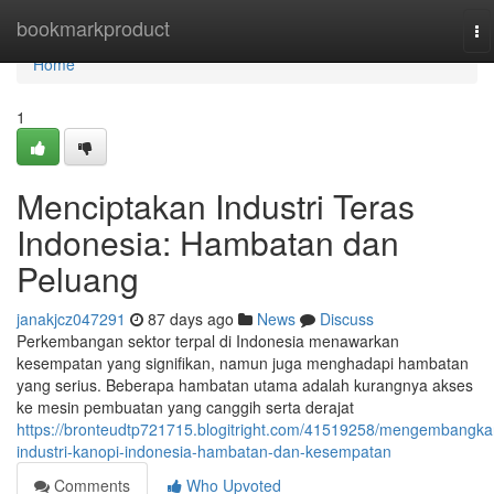
Home
bookmarkproduct
To
na
Home
1
Menciptakan Industri Teras
Indonesia: Hambatan dan
Peluang
janakjcz047291
87 days ago
News
Discuss
Perkembangan sektor terpal di Indonesia menawarkan
kesempatan yang signifikan, namun juga menghadapi hambatan
yang serius. Beberapa hambatan utama adalah kurangnya akses
ke mesin pembuatan yang canggih serta derajat
https://bronteudtp721715.blogitright.com/41519258/mengembangka
industri-kanopi-indonesia-hambatan-dan-kesempatan
Comments
Who Upvoted